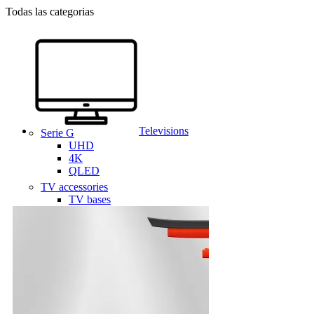
Todas las categorias
Televisions
Serie G
UHD
4K
QLED
TV accessories
TV bases