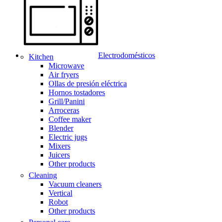
Electrodomésticos
Kitchen
Microwave
Air fryers
Ollas de presión eléctrica
Hornos tostadores
Grill/Panini
Arroceras
Coffee maker
Blender
Electric jugs
Mixers
Juicers
Other products
Cleaning
Vacuum cleaners
Vertical
Robot
Other products