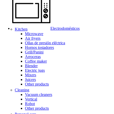
Electrodomésticos
Kitchen
Microwave
Air fryers
Ollas de presión eléctrica
Hornos tostadores
Grill/Panini
Arroceras
Coffee maker
Blender
Electric jugs
Mixers
Juicers
Other products
Cleaning
Vacuum cleaners
Vertical
Robot
Other products