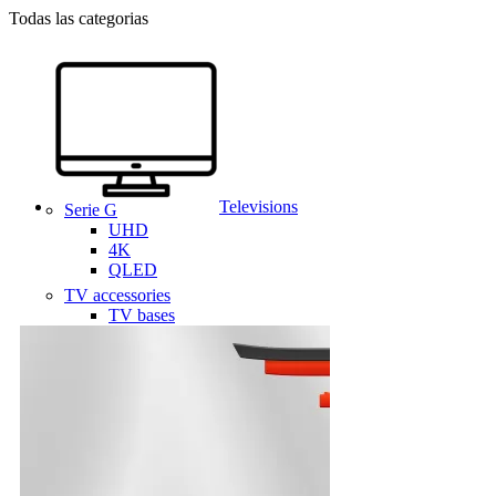
Todas las categorias
Televisions
Serie G
UHD
4K
QLED
TV accessories
TV bases