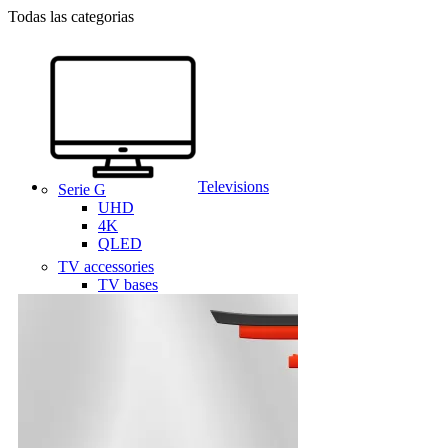
Todas las categorias
Televisions
Serie G
UHD
4K
QLED
TV accessories
TV bases