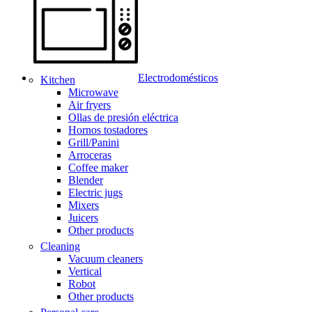
Electrodomésticos
Kitchen
Microwave
Air fryers
Ollas de presión eléctrica
Hornos tostadores
Grill/Panini
Arroceras
Coffee maker
Blender
Electric jugs
Mixers
Juicers
Other products
Cleaning
Vacuum cleaners
Vertical
Robot
Other products