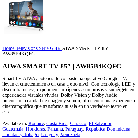
Home
Televisions
Serie G
4K
AIWA SMART TV 85″ |
AW85B4KQFG
AIWA SMART TV 85″ | AW85B4KQFG
Smart TV AIWA, potenciado con sistema operativo Google TV,
llevan el entretenimiento en casa a otro nivel. Con tecnología LED y
diseño frameless, experimenta imágenes asombrosas y sumérgete en
experiencias visuales vívidas. Dolby Vision y Dolby Audio
potencian la calidad de imagen y sonido, ofreciendo una experiencia
cinematográfica que transforma tu sala en un verdadero teatro en
casa.
Available in:
Bonaire
,
Costa Rica
,
Curacao
,
El Salvador
,
Guatemala
,
Honduras
,
Panama
,
Paraguay
,
República Dominicana
,
Trinidad y Tobago
,
Uruguay
,
Venezuela