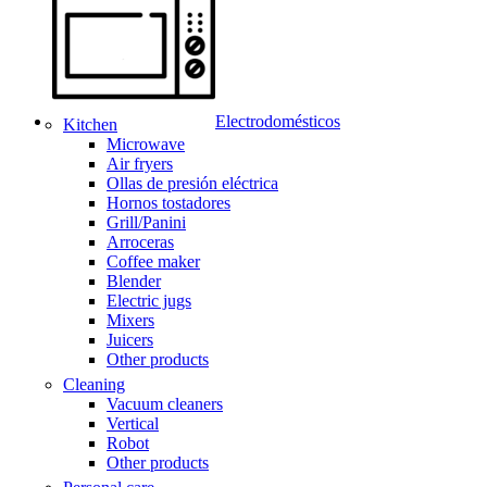
Electrodomésticos
Kitchen
Microwave
Air fryers
Ollas de presión eléctrica
Hornos tostadores
Grill/Panini
Arroceras
Coffee maker
Blender
Electric jugs
Mixers
Juicers
Other products
Cleaning
Vacuum cleaners
Vertical
Robot
Other products