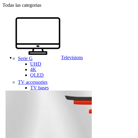
Todas las categorias
Televisions
Serie G
UHD
4K
QLED
TV accessories
TV bases