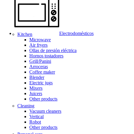
Electrodomésticos
Kitchen
Microwave
Air fryers
Ollas de presión eléctrica
Hornos tostadores
Grill/Panini
Arroceras
Coffee maker
Blender
Electric jugs
Mixers
Juicers
Other products
Cleaning
Vacuum cleaners
Vertical
Robot
Other products