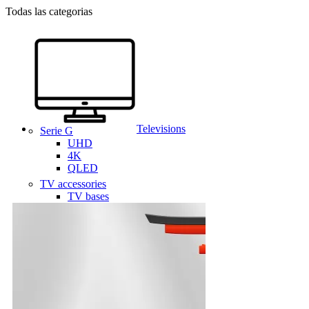
Todas las categorias
Televisions
Serie G
UHD
4K
QLED
TV accessories
TV bases