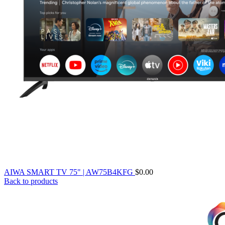
AIWA SMART TV 75" | AW75B4KFG
$
0.00
Back to products