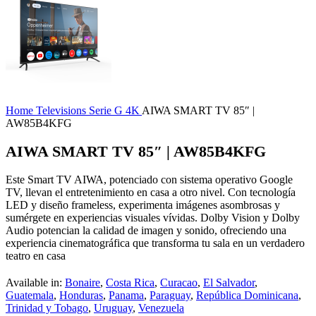
Home
Televisions
Serie G
4K
AIWA SMART TV 85″ |
AW85B4KFG
AIWA SMART TV 85″ | AW85B4KFG
Este Smart TV AIWA, potenciado con sistema operativo Google
TV, llevan el entretenimiento en casa a otro nivel. Con tecnología
LED y diseño frameless, experimenta imágenes asombrosas y
sumérgete en experiencias visuales vívidas. Dolby Vision y Dolby
Audio potencian la calidad de imagen y sonido, ofreciendo una
experiencia cinematográfica que transforma tu sala en un verdadero
teatro en casa
Available in:
Bonaire
,
Costa Rica
,
Curacao
,
El Salvador
,
Guatemala
,
Honduras
,
Panama
,
Paraguay
,
República Dominicana
,
Trinidad y Tobago
,
Uruguay
,
Venezuela