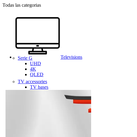
Todas las categorias
Televisions
Serie G
UHD
4K
QLED
TV accessories
TV bases