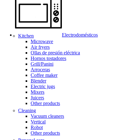
Electrodomésticos
Kitchen
Microwave
Air fryers
Ollas de presión eléctrica
Hornos tostadores
Grill/Panini
Arroceras
Coffee maker
Blender
Electric jugs
Mixers
Juicers
Other products
Cleaning
Vacuum cleaners
Vertical
Robot
Other products