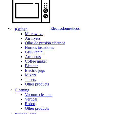
Electrodomésticos
Kitchen
Microwave
Air fryers
Ollas de presión eléctrica
Hornos tostadores
Grill/Panini
Arroceras
Coffee maker
Blender
Electric jugs
Mixers
Juicers
Other products
Cleaning
Vacuum cleaners
Vertical
Robot
Other products