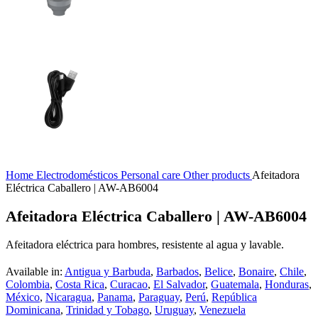
Home
Electrodomésticos
Personal care
Other products
Afeitadora
Eléctrica Caballero | AW-AB6004
Afeitadora Eléctrica Caballero | AW-AB6004
Afeitadora eléctrica para hombres, resistente al agua y lavable.
Available in:
Antigua y Barbuda
,
Barbados
,
Belice
,
Bonaire
,
Chile
,
Colombia
,
Costa Rica
,
Curacao
,
El Salvador
,
Guatemala
,
Honduras
,
México
,
Nicaragua
,
Panama
,
Paraguay
,
Perú
,
República
Dominicana
,
Trinidad y Tobago
,
Uruguay
,
Venezuela