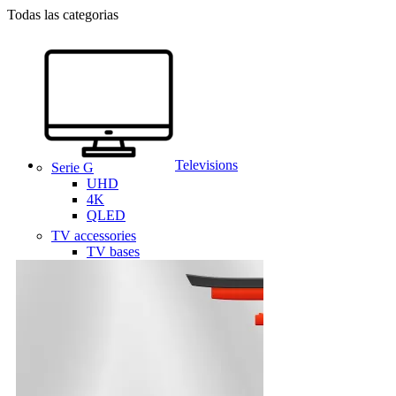
Todas las categorias
Televisions
Serie G
UHD
4K
QLED
TV accessories
TV bases