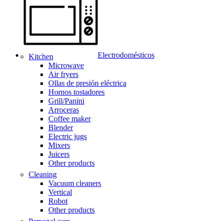
Electrodomésticos
Kitchen
Microwave
Air fryers
Ollas de presión eléctrica
Hornos tostadores
Grill/Panini
Arroceras
Coffee maker
Blender
Electric jugs
Mixers
Juicers
Other products
Cleaning
Vacuum cleaners
Vertical
Robot
Other products