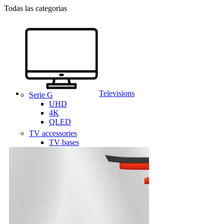
Todas las categorias
Televisions
Serie G
UHD
4K
QLED
TV accessories
TV bases