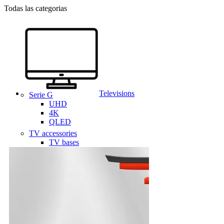
Todas las categorias
Televisions
Serie G
UHD
4K
QLED
TV accessories
TV bases