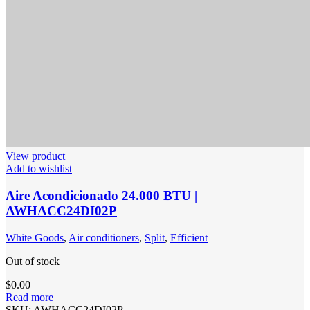
View product
Add to wishlist
Aire Acondicionado 24.000 BTU |
AWHACC24DI02P
White Goods
,
Air conditioners
,
Split
,
Efficient
Out of stock
$
0.00
Read more
SKU:
AWHACC24DI02P