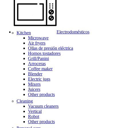
Electrodomésticos
Kitchen
Microwave
Air fryers
Ollas de presión eléctrica
Hornos tostadores
Grill/Panini
Arroceras
Coffee maker
Blender
Electric jugs
Mixers
Juicers
Other products
Cleaning
Vacuum cleaners
Vertical
Robot
Other products