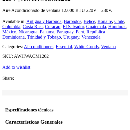
Aire Acondicionado de ventana 12.000 BTU 220V – 230V.
Available in:
Antigua y Barbuda
,
Barbados
,
Belice
,
Bonaire
,
Chile
,
Colombia
,
Costa Rica
,
Curacao
,
El Salvador
,
Guatemala
,
Honduras
,
México
,
Nicaragua
,
Panama
,
Paraguay
,
Perú
,
República
Dominicana
,
Trinidad y Tobago
,
Uruguay
,
Venezuela
Categories:
Air conditioners
,
Essential
,
White Goods
,
Ventana
SKU:
AWHWACM1202
Add to wishlist
Share:
Especificaciones técnicas
Caracteristicas Generales