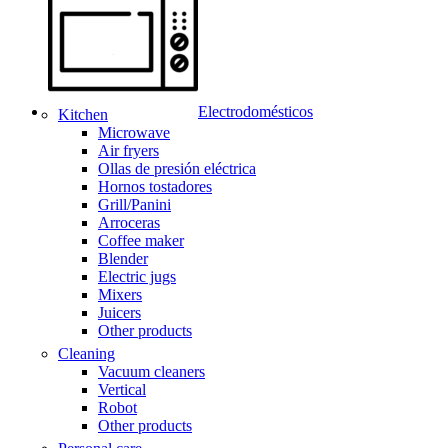
Electrodomésticos
Kitchen
Microwave
Air fryers
Ollas de presión eléctrica
Hornos tostadores
Grill/Panini
Arroceras
Coffee maker
Blender
Electric jugs
Mixers
Juicers
Other products
Cleaning
Vacuum cleaners
Vertical
Robot
Other products