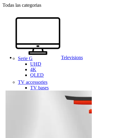
Todas las categorias
Televisions
Serie G
UHD
4K
QLED
TV accessories
TV bases