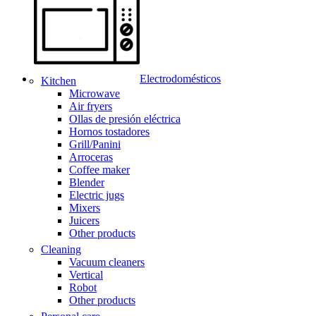
Electrodomésticos
Kitchen
Microwave
Air fryers
Ollas de presión eléctrica
Hornos tostadores
Grill/Panini
Arroceras
Coffee maker
Blender
Electric jugs
Mixers
Juicers
Other products
Cleaning
Vacuum cleaners
Vertical
Robot
Other products