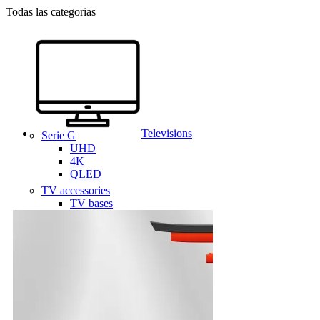
Todas las categorias
Televisions
Serie G
UHD
4K
QLED
TV accessories
TV bases