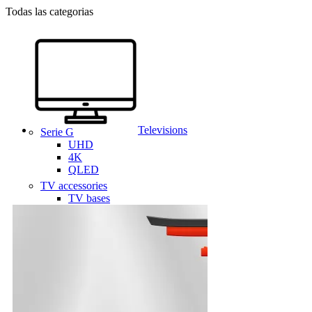
Todas las categorias
Televisions
Serie G
UHD
4K
QLED
TV accessories
TV bases