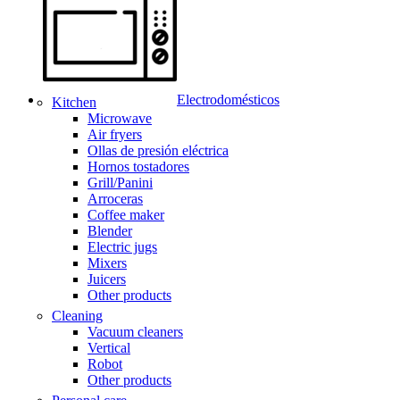
Electrodomésticos
Kitchen
Microwave
Air fryers
Ollas de presión eléctrica
Hornos tostadores
Grill/Panini
Arroceras
Coffee maker
Blender
Electric jugs
Mixers
Juicers
Other products
Cleaning
Vacuum cleaners
Vertical
Robot
Other products