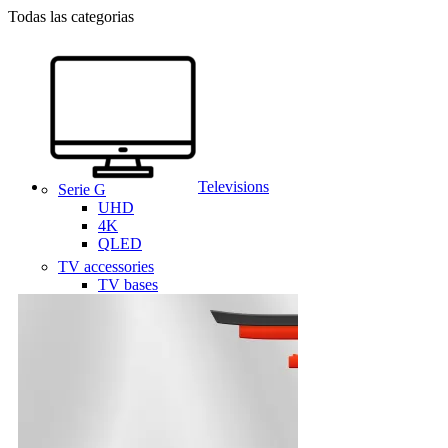
Todas las categorias
Televisions
Serie G
UHD
4K
QLED
TV accessories
TV bases