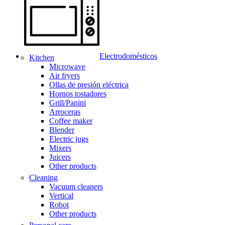
Electrodomésticos
Kitchen
Microwave
Air fryers
Ollas de presión eléctrica
Hornos tostadores
Grill/Panini
Arroceras
Coffee maker
Blender
Electric jugs
Mixers
Juicers
Other products
Cleaning
Vacuum cleaners
Vertical
Robot
Other products