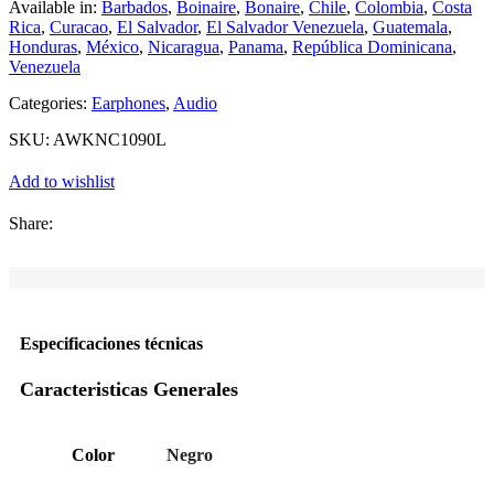
Available in:
Barbados
,
Boinaire
,
Bonaire
,
Chile
,
Colombia
,
Costa
Rica
,
Curacao
,
El Salvador
,
El Salvador Venezuela
,
Guatemala
,
Honduras
,
México
,
Nicaragua
,
Panama
,
República Dominicana
,
Venezuela
Categories:
Earphones
,
Audio
SKU:
AWKNC1090L
Add to wishlist
Share:
Especificaciones técnicas
Caracteristicas Generales
Color
Negro