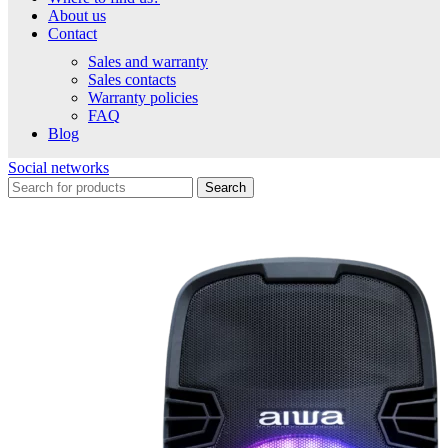
About us
Contact
Sales and warranty
Sales contacts
Warranty policies
FAQ
Blog
Social networks
Search