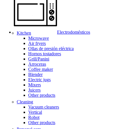
Electrodomésticos
Kitchen
Microwave
Air fryers
Ollas de presión eléctrica
Hornos tostadores
Grill/Panini
Arroceras
Coffee maker
Blender
Electric jugs
Mixers
Juicers
Other products
Cleaning
Vacuum cleaners
Vertical
Robot
Other products