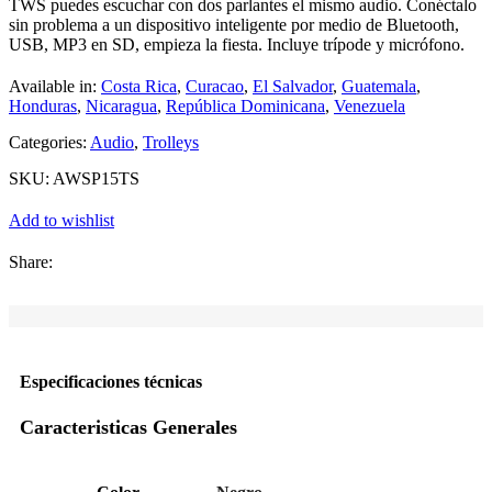
TWS puedes escuchar con dos parlantes el mismo audio. Conéctalo
sin problema a un dispositivo inteligente por medio de Bluetooth,
USB, MP3 en SD, empieza la fiesta. Incluye trípode y micrófono.
Available in:
Costa Rica
,
Curacao
,
El Salvador
,
Guatemala
,
Honduras
,
Nicaragua
,
República Dominicana
,
Venezuela
Categories:
Audio
,
Trolleys
SKU:
AWSP15TS
Add to wishlist
Share:
Especificaciones técnicas
Caracteristicas Generales