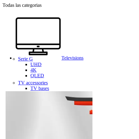
Todas las categorias
Televisions
Serie G
UHD
4K
QLED
TV accessories
TV bases