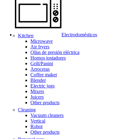
Electrodomésticos
Kitchen
Microwave
Air fryers
Ollas de presión eléctrica
Hornos tostadores
Grill/Panini
Arroceras
Coffee maker
Blender
Electric jugs
Mixers
Juicers
Other products
Cleaning
Vacuum cleaners
Vertical
Robot
Other products