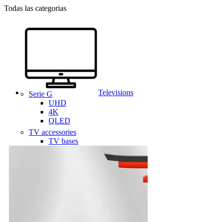
Todas las categorias
Televisions
Serie G
UHD
4K
QLED
TV accessories
TV bases