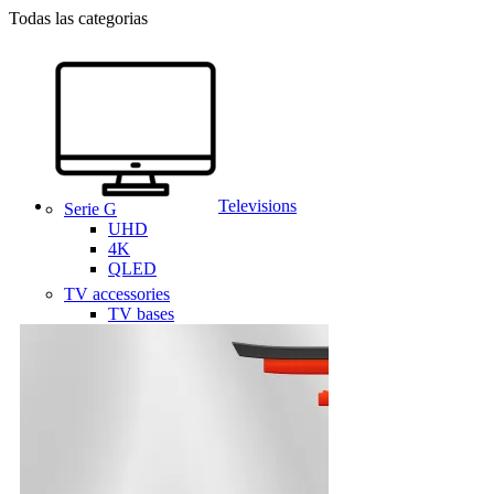
Todas las categorias
Televisions
Serie G
UHD
4K
QLED
TV accessories
TV bases