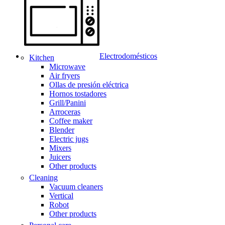
Electrodomésticos
Kitchen
Microwave
Air fryers
Ollas de presión eléctrica
Hornos tostadores
Grill/Panini
Arroceras
Coffee maker
Blender
Electric jugs
Mixers
Juicers
Other products
Cleaning
Vacuum cleaners
Vertical
Robot
Other products