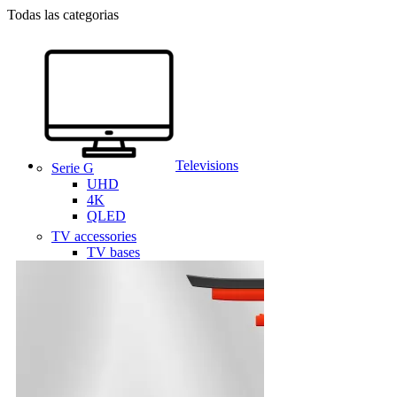
Todas las categorias
Televisions
Serie G
UHD
4K
QLED
TV accessories
TV bases