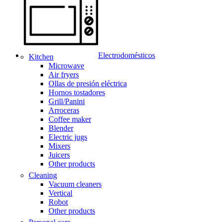
Electrodomésticos
Kitchen
Microwave
Air fryers
Ollas de presión eléctrica
Hornos tostadores
Grill/Panini
Arroceras
Coffee maker
Blender
Electric jugs
Mixers
Juicers
Other products
Cleaning
Vacuum cleaners
Vertical
Robot
Other products