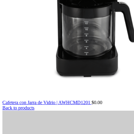
Cafetera con Jarra de Vidrio | AWHCMD1201
$
0.00
Back to products