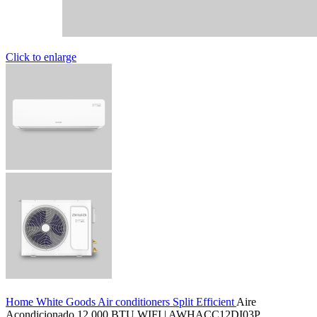
Click to enlarge
Home
White Goods
Air conditioners
Split
Efficient
Aire
Acondicionado 12.000 BTU WIFI | AWHACC12DI03P