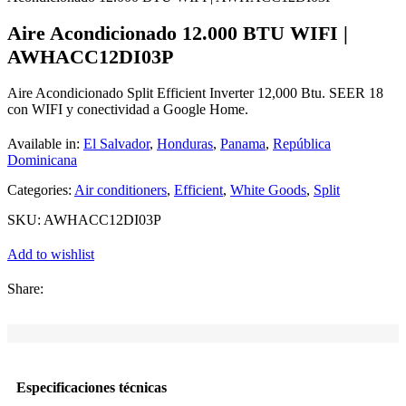
Aire Acondicionado 12.000 BTU WIFI |
AWHACC12DI03P
Aire Acondicionado Split Efficient Inverter 12,000 Btu. SEER 18
con WIFI y conectividad a Google Home.
Available in:
El Salvador
,
Honduras
,
Panama
,
República
Dominicana
Categories:
Air conditioners
,
Efficient
,
White Goods
,
Split
SKU:
AWHACC12DI03P
Add to wishlist
Share:
Especificaciones técnicas