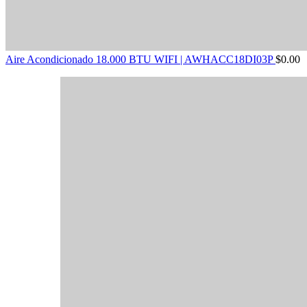
Aire Acondicionado 18.000 BTU WIFI | AWHACC18DI03P
$
0.00