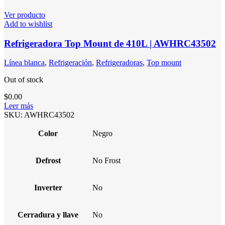
Ver producto
Add to wishlist
Refrigeradora Top Mount de 410L | AWHRC43502
Línea blanca
,
Refrigeración
,
Refrigeradoras
,
Top mount
Out of stock
$
0.00
Leer más
SKU:
AWHRC43502
Color
Negro
Defrost
No Frost
Inverter
No
Cerradura y llave
No