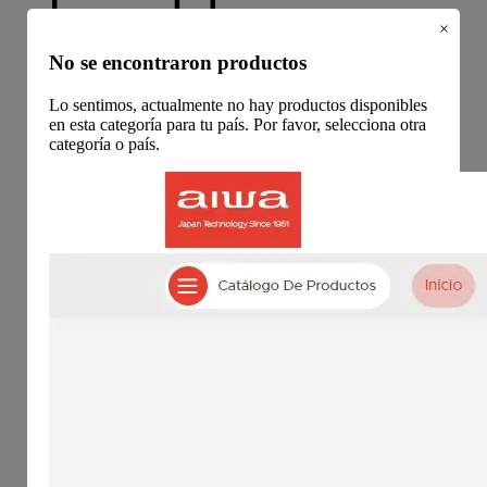
×
No se encontraron productos
Lo sentimos, actualmente no hay productos disponibles
Electrodomésticos
en esta categoría para tu país. Por favor, selecciona otra
Cocina
categoría o país.
Microondas
Freidoras de aire
Ollas de presión eléctrica
Hornos tostadores
Grill/Panini
Arroceras
Cafeteras
Licuadoras
Jarrás eléctricas
Batidoras
Exprimidores
Otros productos
Limpieza
Aspiradoras
Vertical
Robot
Otros productos