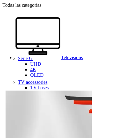
Todas las categorias
Televisions
Serie G
UHD
4K
QLED
TV accessories
TV bases