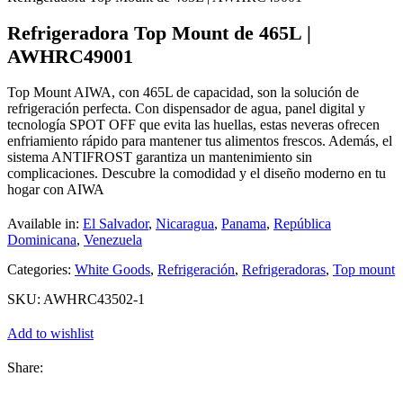
Refrigeradora Top Mount de 465L |
AWHRC49001
Top Mount AIWA, con 465L de capacidad, son la solución de
refrigeración perfecta. Con dispensador de agua, panel digital y
tecnología SPOT OFF que evita las huellas, estas neveras ofrecen
enfriamiento rápido para mantener tus alimentos frescos. Además, el
sistema ANTIFROST garantiza un mantenimiento sin
complicaciones. Descubre la comodidad y el diseño moderno en tu
hogar con AIWA
Available in:
El Salvador
,
Nicaragua
,
Panama
,
República
Dominicana
,
Venezuela
Categories:
White Goods
,
Refrigeración
,
Refrigeradoras
,
Top mount
SKU:
AWHRC43502-1
Add to wishlist
Share: