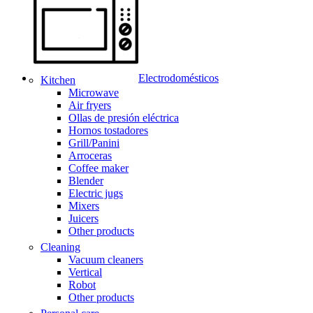
Electrodomésticos
Kitchen
Microwave
Air fryers
Ollas de presión eléctrica
Hornos tostadores
Grill/Panini
Arroceras
Coffee maker
Blender
Electric jugs
Mixers
Juicers
Other products
Cleaning
Vacuum cleaners
Vertical
Robot
Other products