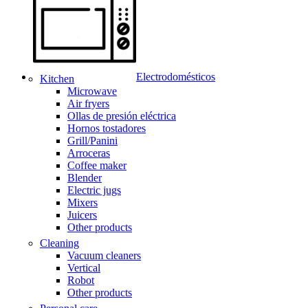
Electrodomésticos
Kitchen
Microwave
Air fryers
Ollas de presión eléctrica
Hornos tostadores
Grill/Panini
Arroceras
Coffee maker
Blender
Electric jugs
Mixers
Juicers
Other products
Cleaning
Vacuum cleaners
Vertical
Robot
Other products