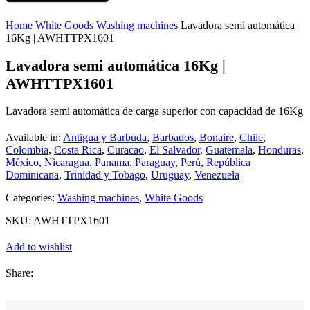
Home
White Goods
Washing machines
Lavadora semi automática
16Kg | AWHTTPX1601
Lavadora semi automática 16Kg |
AWHTTPX1601
Lavadora semi automática de carga superior con capacidad de 16Kg
Available in:
Antigua y Barbuda
,
Barbados
,
Bonaire
,
Chile
,
Colombia
,
Costa Rica
,
Curacao
,
El Salvador
,
Guatemala
,
Honduras
,
México
,
Nicaragua
,
Panama
,
Paraguay
,
Perú
,
República
Dominicana
,
Trinidad y Tobago
,
Uruguay
,
Venezuela
Categories:
Washing machines
,
White Goods
SKU:
AWHTTPX1601
Add to wishlist
Share: