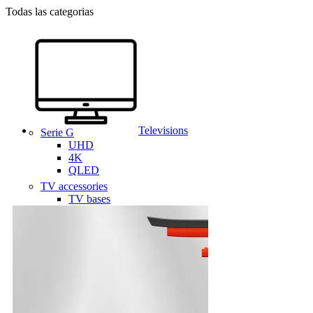
Todas las categorias
Televisions
Serie G
UHD
4K
QLED
TV accessories
TV bases