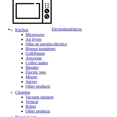
Electrodomésticos
Kitchen
Microwave
Air fryers
Ollas de presión eléctrica
Hornos tostadores
Grill/Panini
Arroceras
Coffee maker
Blender
Electric jugs
Mixers
Juicers
Other products
Cleaning
Vacuum cleaners
Vertical
Robot
Other products