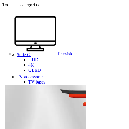
Todas las categorias
Televisions
Serie G
UHD
4K
QLED
TV accessories
TV bases