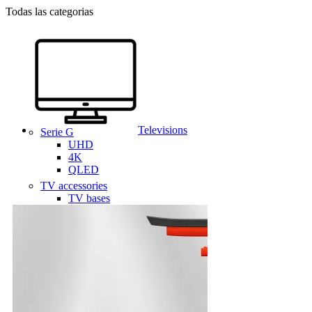
Todas las categorias
Televisions
Serie G
UHD
4K
QLED
TV accessories
TV bases