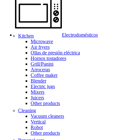
Electrodomésticos
Kitchen
Microwave
Air fryers
Ollas de presión eléctrica
Hornos tostadores
Grill/Panini
Arroceras
Coffee maker
Blender
Electric jugs
Mixers
Juicers
Other products
Cleaning
Vacuum cleaners
Vertical
Robot
Other products