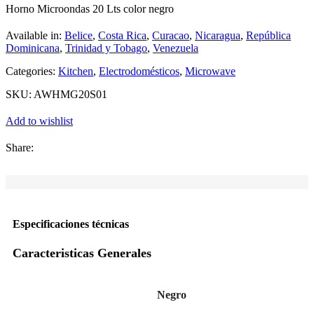
Horno Microondas 20 Lts color negro
Available in:
Belice
,
Costa Rica
,
Curacao
,
Nicaragua
,
República
Dominicana
,
Trinidad y Tobago
,
Venezuela
Categories:
Kitchen
,
Electrodomésticos
,
Microwave
SKU:
AWHMG20S01
Add to wishlist
Share:
Especificaciones técnicas
Caracteristicas Generales
Negro