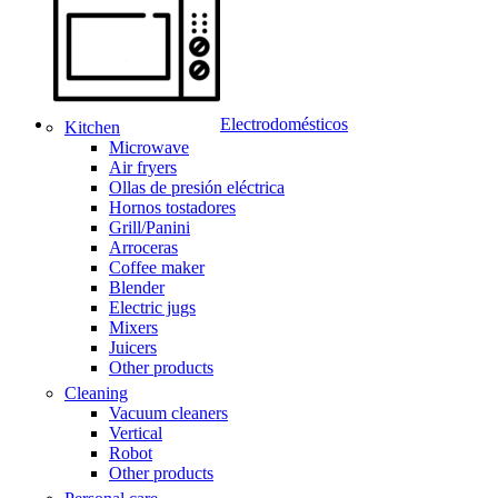
Electrodomésticos
Kitchen
Microwave
Air fryers
Ollas de presión eléctrica
Hornos tostadores
Grill/Panini
Arroceras
Coffee maker
Blender
Electric jugs
Mixers
Juicers
Other products
Cleaning
Vacuum cleaners
Vertical
Robot
Other products