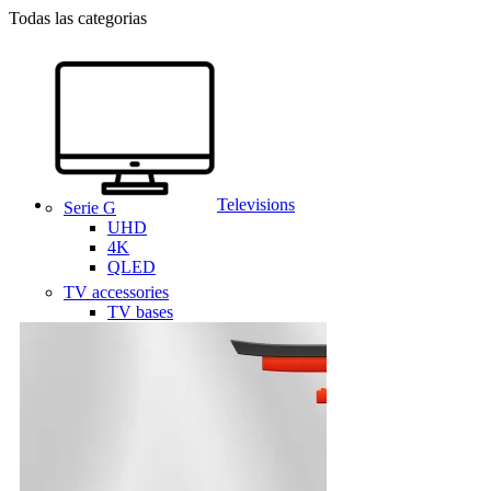
Todas las categorias
Televisions
Serie G
UHD
4K
QLED
TV accessories
TV bases