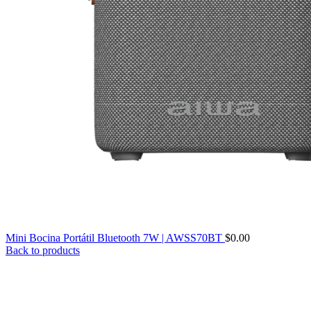
Mini Bocina Portátil Bluetooth 7W | AWSS70BT
$
0.00
Back to products