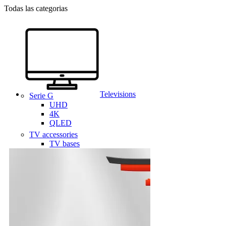
Todas las categorias
Televisions
Serie G
UHD
4K
QLED
TV accessories
TV bases