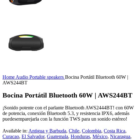
Home
Audio
Portable speakers
Bocina Portátil Bluetooth 60W |
AWS244BT
Bocina Portátil Bluetooth 60W | AWS244BT
¡Sonido potente con el parlante Bluetooth AWS2444BT! con 60W
de potencia, conexión Bluetooth 5.3, y resistencia IPX6, además
puedesemparejarla con la función TWS para un sonido estéreo!
Available in:
Antigua y Barbuda
,
Chile
,
Colombia
,
Costa Rica
,
Curacao
,
El Salvador
,
Guatemala
,
Honduras
,
México
,
Nicaragua
,