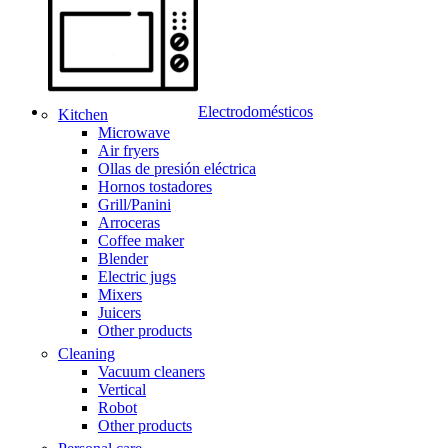
Electrodomésticos
Kitchen
Microwave
Air fryers
Ollas de presión eléctrica
Hornos tostadores
Grill/Panini
Arroceras
Coffee maker
Blender
Electric jugs
Mixers
Juicers
Other products
Cleaning
Vacuum cleaners
Vertical
Robot
Other products