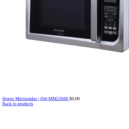
Horno Microondas | AW-MM23S60
$
0.00
Back to products