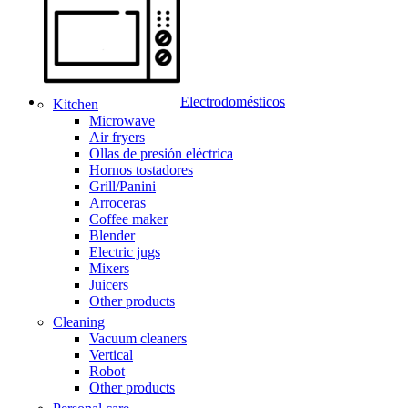
Electrodomésticos
Kitchen
Microwave
Air fryers
Ollas de presión eléctrica
Hornos tostadores
Grill/Panini
Arroceras
Coffee maker
Blender
Electric jugs
Mixers
Juicers
Other products
Cleaning
Vacuum cleaners
Vertical
Robot
Other products