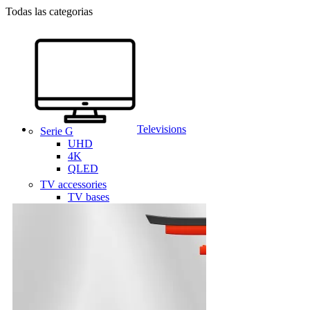
Todas las categorias
Televisions
Serie G
UHD
4K
QLED
TV accessories
TV bases