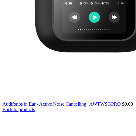
Audífonos in Ear - Active Noise Cancelling | AWTWSGPRO
$
0.00
Back to products