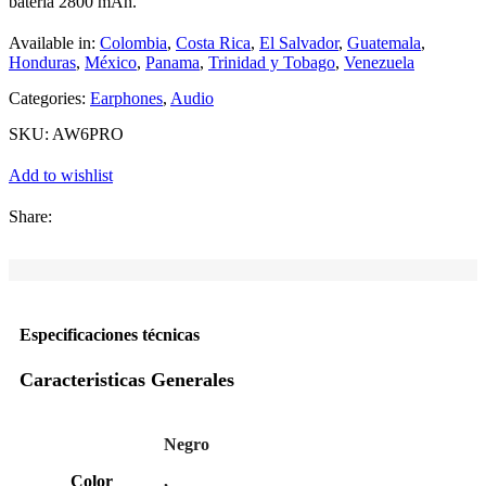
batería 2800 mAh.
Available in:
Colombia
,
Costa Rica
,
El Salvador
,
Guatemala
,
Honduras
,
México
,
Panama
,
Trinidad y Tobago
,
Venezuela
Categories:
Earphones
,
Audio
SKU:
AW6PRO
Add to wishlist
Share:
Especificaciones técnicas
Caracteristicas Generales
Negro
Color
,