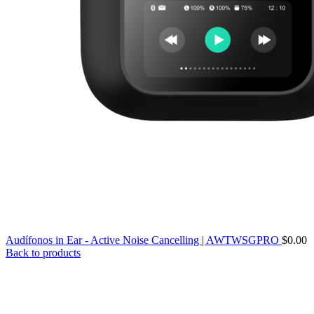
Audífonos in Ear - Active Noise Cancelling | AWTWSGPRO
$
0.00
Back to products