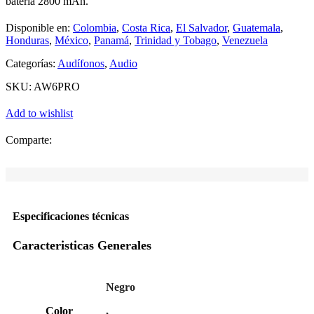
batería 2800 mAh.
Disponible en:
Colombia
,
Costa Rica
,
El Salvador
,
Guatemala
,
Honduras
,
México
,
Panamá
,
Trinidad y Tobago
,
Venezuela
Categorías:
Audífonos
,
Audio
SKU:
AW6PRO
Add to wishlist
Comparte:
Especificaciones técnicas
Caracteristicas Generales
Negro
Color
,