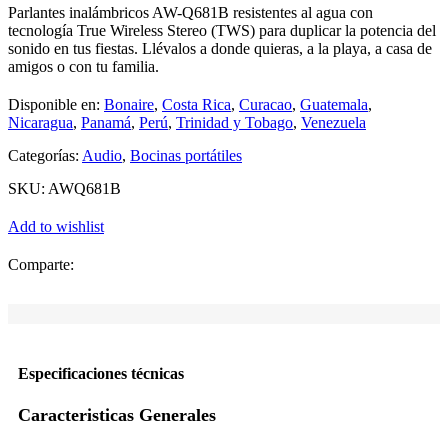
Parlantes inalámbricos AW-Q681B resistentes al agua con
tecnología True Wireless Stereo (TWS) para duplicar la potencia del
sonido en tus fiestas. Llévalos a donde quieras, a la playa, a casa de
amigos o con tu familia.
Disponible en:
Bonaire
,
Costa Rica
,
Curacao
,
Guatemala
,
Nicaragua
,
Panamá
,
Perú
,
Trinidad y Tobago
,
Venezuela
Categorías:
Audio
,
Bocinas portátiles
SKU:
AWQ681B
Add to wishlist
Comparte:
Especificaciones técnicas
Caracteristicas Generales