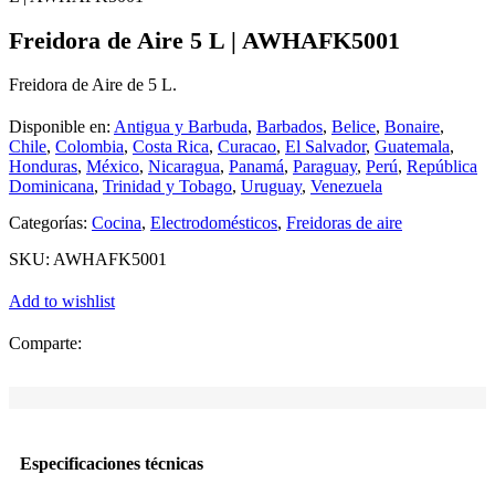
Freidora de Aire 5 L | AWHAFK5001
Freidora de Aire de 5 L.
Disponible en:
Antigua y Barbuda
,
Barbados
,
Belice
,
Bonaire
,
Chile
,
Colombia
,
Costa Rica
,
Curacao
,
El Salvador
,
Guatemala
,
Honduras
,
México
,
Nicaragua
,
Panamá
,
Paraguay
,
Perú
,
República
Dominicana
,
Trinidad y Tobago
,
Uruguay
,
Venezuela
Categorías:
Cocina
,
Electrodomésticos
,
Freidoras de aire
SKU:
AWHAFK5001
Add to wishlist
Comparte:
Especificaciones técnicas