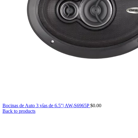
Bocinas de Auto 3 vías de 6.5"| AW-S6965P
$
0.00
Back to products