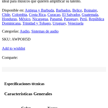
ideal para músicos que quieren amplificar su talento.
Disponible en:
Antigua y Barbuda
,
Barbados
,
Belice
,
Boinaire
,
Chile
,
Colombia
,
Costa Rica
,
Curacao
,
El Salvador
,
Guatemala
,
Honduras
,
México
,
Nicaragua
,
Panamá
,
Paraguay
,
Perú
,
República
Dominicana
,
Trinidad y Tobago
,
Uruguay
,
Venezuela
Categorías:
Audio
,
Sistemas de audio
SKU:
AWPOH5D
Add to wishlist
Comparte:
Especificaciones técnicas
Caracteristicas Generales