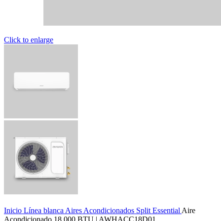
Click to enlarge
Inicio
Línea blanca
Aires Acondicionados
Split
Essential
Aire
Acondicionado 18.000 BTU | AWHACC18D01