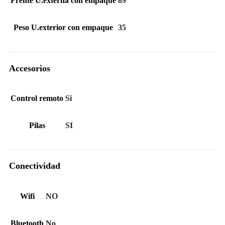
Frente U.externa con empaque
89
Peso U.exterior con empaque
35
Accesorios
Control remoto
Si
Pilas
SI
Conectividad
Wifi
NO
Bluetooth
No