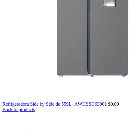
Refrigeradora Side by Side de 559L | AWHSSC63001
$
0.00
Back to products