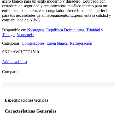
acero blanco para un estilo moderno y duradero. Equipado con
cerradura de seguridad y recubrimiento metálico interno para un
enfriamiento superior, este congelador ofrece la solución perfecta
para tus necesidades de almacenamiento. Experimenta la calidad y
confiabilidad de AIWA
Disponible en:
Nicaragua
,
República Dominicana
,
Trinidad y
Tobago
,
Venezuela
Categorías:
Congeladores
,
Línea blanca
,
Refrigeración
SKU:
AWHCFC15101
Add to wishlist
Comparte:
Especificaciones técnicas
Caracteristicas Generales