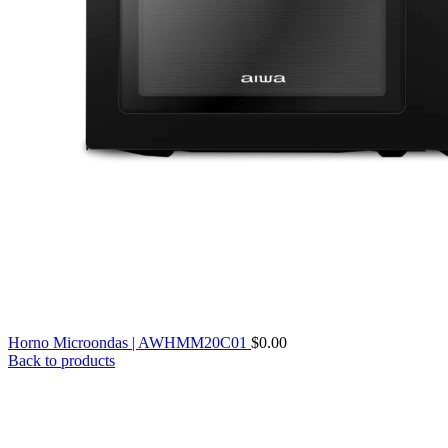
Horno Microondas | AWHMM20C01
$
0.00
Back to products