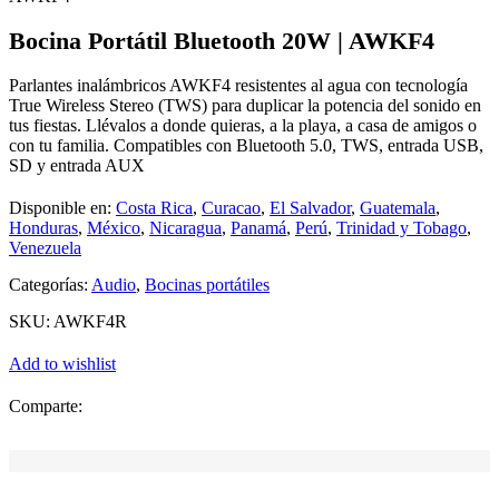
Bocina Portátil Bluetooth 20W | AWKF4
Parlantes inalámbricos AWKF4 resistentes al agua con tecnología
True Wireless Stereo (TWS) para duplicar la potencia del sonido en
tus fiestas. Llévalos a donde quieras, a la playa, a casa de amigos o
con tu familia. Compatibles con Bluetooth 5.0, TWS, entrada USB,
SD y entrada AUX
Disponible en:
Costa Rica
,
Curacao
,
El Salvador
,
Guatemala
,
Honduras
,
México
,
Nicaragua
,
Panamá
,
Perú
,
Trinidad y Tobago
,
Venezuela
Categorías:
Audio
,
Bocinas portátiles
SKU:
AWKF4R
Add to wishlist
Comparte: